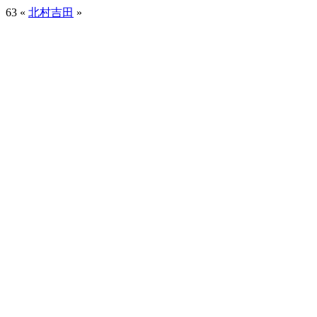
63
«
北村
吉田
»